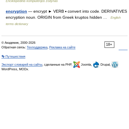
Enciklopedinis kompiuterijos žodynas
encryption
— encrypt ► VERB ▪ convert into code. DERIVATIVES
encryption noun. ORIGIN from Greek kruptos hidden …
English
terms dictionary
© Академик, 2000-2026
18+
Обратная связь:
Техподдержка
,
Реклама на сайте
👣 Путешествия
Экспорт словарей на сайты
, сделанные на PHP,
Joomla,
Drupal,
WordPress, MODx.