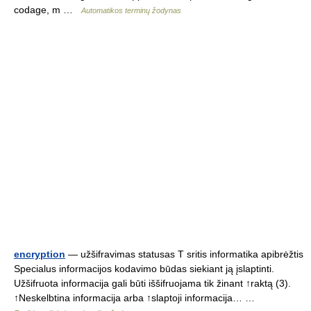
codage, m …
Automatikos terminų žodynas
encryption
— užšifravimas statusas T sritis informatika apibrėžtis
Specialus informacijos kodavimo būdas siekiant ją įslaptinti.
Užšifruota informacija gali būti iššifruojama tik žinant ↑raktą (3).
↑Neskelbtina informacija arba ↑slaptoji informacija… …