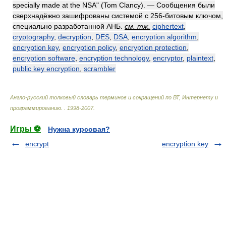
specially made at the NSA" (Tom Clancy). — Сообщения были
сверхнадёжно зашифрованы системой с 256-битовым ключом,
специально разработанной АНБ.
см. тж.
ciphertext
,
cryptography
,
decryption
,
DES
,
DSA
,
encryption algorithm
,
encryption key
,
encryption policy
,
encryption protection
,
encryption software
,
encryption technology
,
encryptor
,
plaintext
,
public key encryption
,
scrambler
Англо-русский толковый словарь терминов и сокращений по ВТ, Интернету и
программированию.
.
1998-2007
.
Игры ⚽
Нужна курсовая?
encrypt
encryption key